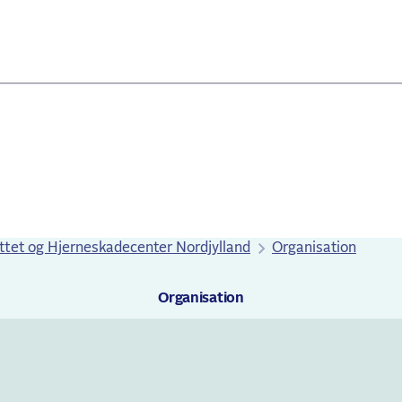
uttet og Hjerneskadecenter Nordjylland
Organisation
senest opdateret 14. januar 2026
Organisation