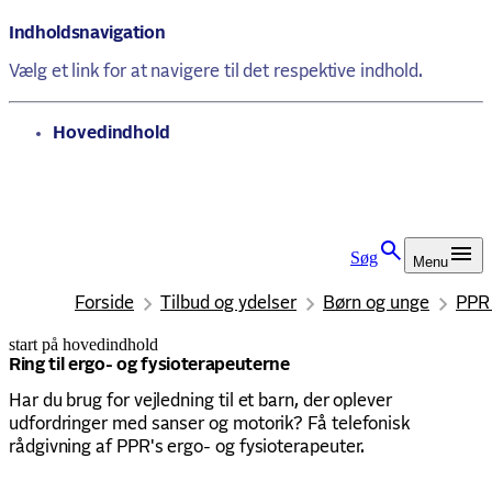
Indholdsnavigation
Vælg et link for at navigere til det respektive indhold.
gå til
Hovedindhold
Søg
Menu
Forside
Tilbud og ydelser
Børn og unge
PPR 
start på hovedindhold
senest opdateret 30. januar 2026
Ring til ergo- og fysioterapeuterne
Har du brug for vejledning til et barn, der oplever
udfordringer med sanser og motorik? Få telefonisk
rådgivning af PPR's ergo- og fysioterapeuter.