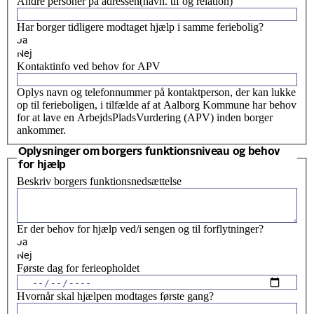
Andre personer på adressen(navn. tlf og relation)
Har borger tidligere modtaget hjælp i samme feriebolig?
Ja
Nej
Kontaktinfo ved behov for APV
Oplys navn og telefonnummer på kontaktperson, der kan lukke
op til ferieboligen, i tilfælde af at Aalborg Kommune har behov
for at lave en ArbejdsPladsVurdering (APV) inden borger
ankommer.
Oplysninger om borgers funktionsniveau og behov
for hjælp
Beskriv borgers funktionsnedsættelse
Er der behov for hjælp ved/i sengen og til forflytninger?
Ja
Nej
Første dag for ferieopholdet
Hvornår skal hjælpen modtages første gang?