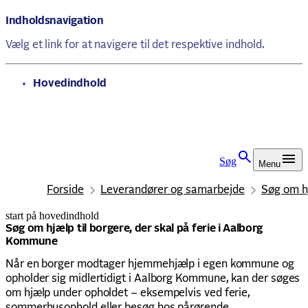
Indholdsnavigation
Vælg et link for at navigere til det respektive indhold.
gå til
Hovedindhold
Søg
Menu
Forside
Leverandører og samarbejde
Søg om hj
start på hovedindhold
senest opdateret 25. juni 2026
Søg om hjælp til borgere, der skal på ferie i Aalborg
Kommune
Når en borger modtager hjemmehjælp i egen kommune og
opholder sig midlertidigt i Aalborg Kommune, kan der søges
om hjælp under opholdet – eksempelvis ved ferie,
sommerhusophold eller besøg hos pårørende.