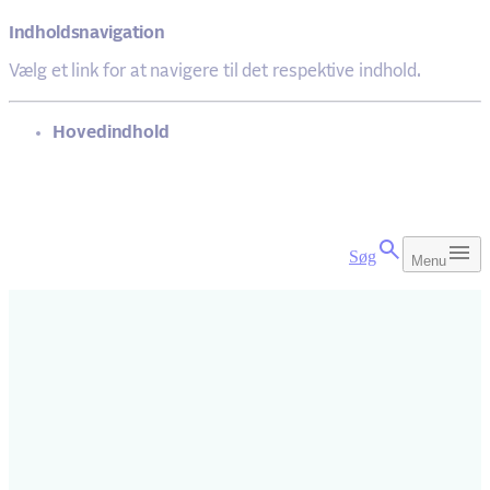
Indholdsnavigation
Vælg et link for at navigere til det respektive indhold.
gå til
Hovedindhold
Søg
Menu