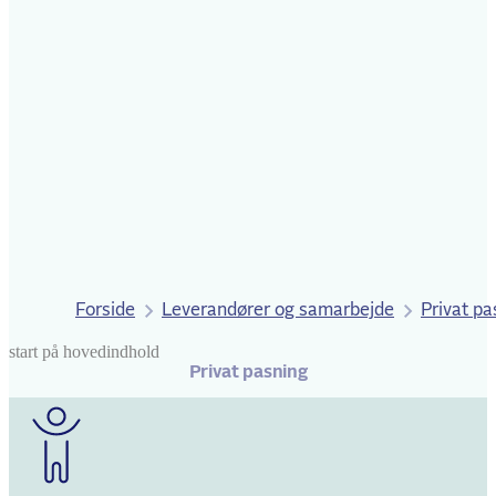
Forside
Leverandører og samarbejde
Privat pa
start på hovedindhold
senest opdateret 9. juni 2026
Privat pasning