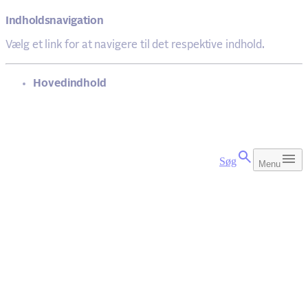
Indholdsnavigation
Vælg et link for at navigere til det respektive indhold.
gå til
Hovedindhold
Søg
Menu