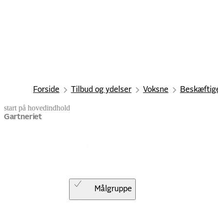
Forside
Tilbud og ydelser
Voksne
Beskæftige
start på hovedindhold
senest opdateret 9. februar 2026
Gartneriet
Kort om stedet
Tryk på et punkt for at se detaljer.
Målgruppe