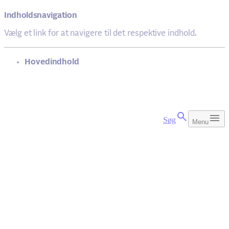
Indholdsnavigation
Vælg et link for at navigere til det respektive indhold.
gå til
Hovedindhold
Søg
Menu