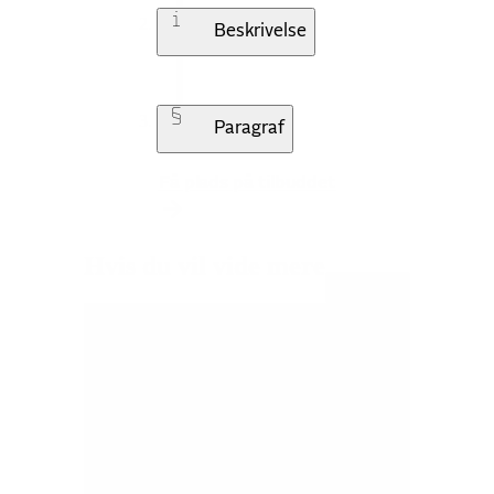
Beskrivelse
Paragraf
Få plads på tilbuddet
Hvis du vil vide mere
Åbn alle
Hverdagen
Faglig tilgang
Beliggenhed og rammer
Find på Tilbudsportalen